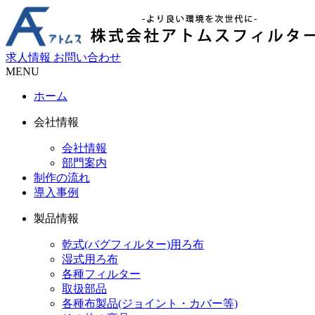
求人情報
お問い合わせ
MENU
ホーム
会社情報
会社情報
部門案内
制作の流れ
導入事例
製品情報
乾式(バグフィルター)用ろ布
湿式用ろ布
各種フィルター
取扱部品
各種布製品(ジョイント・カバー等)